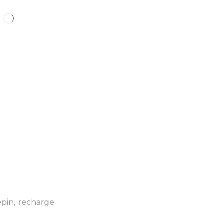
epin
,
recharge